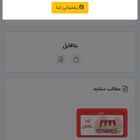
(گرایش‌های باغبانی و زراعت)
است.
نگارش مقاله همایشی
ویرایش پایان نامه
ویرایش پروپوزال
پشتیبانی ایتا
? کلیه خدمات با
عقد قرارداد
، صورت می‌گیرد.
ویرایش مقاله
? هزینه هر نوع از خدمات بسته به رشته و گرایش، موضوع
پژوهش، حجم دیتا و تفسیر داده‌ها، کیفیت داده‌ها، زمان
تحویل کار و در مورد مقالات نوع مجله جهت پذیرش، متغیر
بتافایل
است.
?
۳۰ درصد هزینه های خدمات، بر اساس قرارداد قبل از شروع
کار به عنوان پیش پرداخت و مابقی هزینه به صورت فصل به
فصل دریافت می گردد.
مطالب مشابه
?
شما کاربران می‌بایست برای ثبت سفارش محصولات، از
بخش کاربری خود و از طریق
اینستاگرام
،
تلگرام
،
واتساپ
و
ایتا
خود به ما اطلاع رسانی کنید.
? پشتیبانی بتافایل، مطابق با ضوابط و مقررات سایت، از
ساعت ۱۰ تا ۲۲ روزهای شنبه تا چهارشنبه انجام‌ می شود.