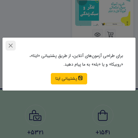
دانلود نمونه سوالات امتحانی
تفکر هفتم word (نوبت دوم)
برای طراحی آزمون‌های آنلاین، از طریق پشتیبانی «ایتا»،
40,000 تومان
«روبیکا» و یا «بله» به ما پیام دهید.
پشتیبانی ایتا
5321+
1541+