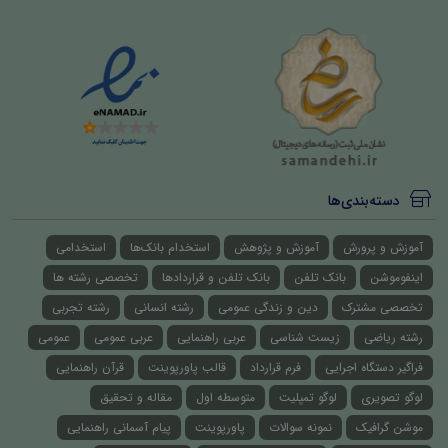
دسته‌بندی‌ها
آموزش و پرورش
آموزش و پژوهش
استخدام بانک‌ها
استخدامی
اینفوموشن
بانک تلفن
بانک تلفن و قراردادها
تخصصی رشته ها
تخصصی مشترک
دین و زندگی عمومی
رشته انسانی
رشته تجربی
رشته ریاضی
زیست شناسی
عربی راهنمایی
عربی عمومی
عمومی
فراگیر دستگاه اجرایی
فرم قرارداد
قالب پاورپوینت
قرآن راهنمایی
لوگو تصویری
لوگو تمپلیت
متوسطه اول
مقاله و تحقیق
موشن گرافیک
نمونه سوالات
پاورپوینت
پیام آسمانی راهنمایی