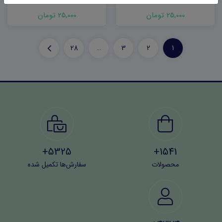
25,000 تومان
25,000 تومان
28
…
3
2
1
5325+
1541+
محصولات
سفارش‌ها تکمیل شده