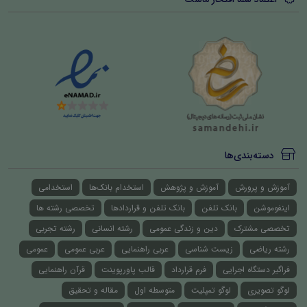
دسته‌بندی‌ها
آموزش و پرورش
آموزش و پژوهش
استخدام بانک‌ها
استخدامی
اینفوموشن
بانک تلفن
بانک تلفن و قراردادها
تخصصی رشته ها
تخصصی مشترک
دین و زندگی عمومی
رشته انسانی
رشته تجربی
رشته ریاضی
زیست شناسی
عربی راهنمایی
عربی عمومی
عمومی
فراگیر دستگاه اجرایی
فرم قرارداد
قالب پاورپوینت
قرآن راهنمایی
لوگو تصویری
لوگو تمپلیت
متوسطه اول
مقاله و تحقیق