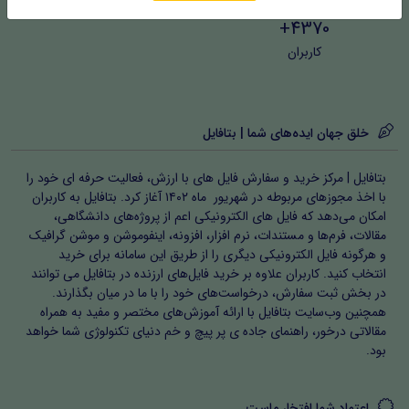
4370+
کاربران
خلق جهان ایده‌های شما | بتافایل
بتافایل | مرکز خرید و سفارش فایل های با ارزش، فعالیت حرفه ای خود را
با اخذ مجوزهای مربوطه در شهریور ماه ۱۴۰۲ آغاز کرد. بتافایل به کاربران
امکان می‌دهد که فایل های الکترونیکی اعم از پروژه‌های دانشگاهی،
مقالات، فرم‌ها و مستندات، نرم افزار، افزونه، اینفوموشن و موشن گرافیک
و هرگونه فایل الکترونیکی دیگری را از طریق این سامانه برای خرید
انتخاب کنید. کاربران علاوه بر خرید فایل‌های ارزنده در بتافایل می توانند
در بخش ثبت سفارش، درخواست‌های خود را با ما در میان بگذارند.
همچنین وب‌سایت بتافایل با ارائه آموزش‌های مختصر و مفید به همراه
مقالاتی درخور، راهنمای جاده ی پر پیچ و خم دنیای تکنولوژی شما خواهد
بود.
اعتماد شما افتخار ماست