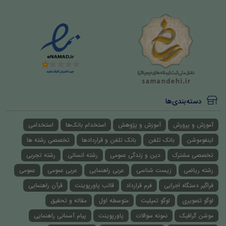
دسته‌بندی‌ها
آموزش و پرورش
آموزش و پژوهش
استخدام بانک‌ها
استخدامی
اینفوموشن
بانک تلفن
بانک تلفن و قراردادها
تخصصی رشته ها
تخصصی مشترک
دین و زندگی عمومی
رشته انسانی
رشته تجربی
رشته ریاضی
زیست شناسی
عربی راهنمایی
عربی عمومی
عمومی
فراگیر دستگاه اجرایی
فرم قرارداد
قالب پاورپوینت
قرآن راهنمایی
لوگو تصویری
لوگو تمپلیت
متوسطه اول
مقاله و تحقیق
موشن گرافیک
نمونه سوالات
پاورپوینت
پیام آسمانی راهنمایی