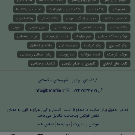
آموزش و پرورش
آموزش و پژوهش
استخدام بانک‌ها
استخدامی
اینفوموشن
بانک تلفن
بانک تلفن و قراردادها
تخصصی رشته ها
تخصصی مشترک
دین و زندگی عمومی
رشته انسانی
رشته تجربی
رشته ریاضی
زیست شناسی
عربی راهنمایی
عربی عمومی
عمومی
فراگیر دستگاه اجرایی
فرم قرارداد
قالب پاورپوینت
قرآن راهنمایی
لوگو تصویری
لوگو تمپلیت
متوسطه اول
مقاله و تحقیق
موشن گرافیک
نمونه سوالات
پاورپوینت
پیام آسمانی راهنمایی
کارت های تجاری
کارورزی و اقدام پژوهی
گرافیک و طراحی
استان بوشهر - شهرستان تنگستان
info@betafile.ir
09917533371
تمامی حقوق برای سایت ما محفوظ است. انتشار و کپی هرگونه فایل‌ به معنای
نقض قوانین وب‌سایت بتافایل می باشد.
قوانین و مقررات
درباره ما
تماس با ما