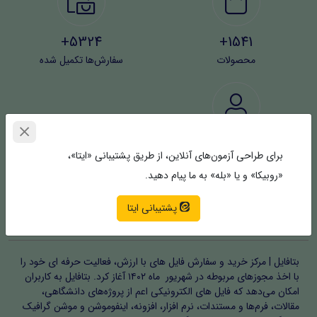
5324+
1541+
محصولات
سفارش‌ها تکمیل شده
4373+
برای طراحی آزمون‌های آنلاین، از طریق پشتیبانی «ایتا»،
کاربران
«روبیکا» و یا «بله» به ما پیام دهید.
پشتیبانی ایتا
خلق جهان ایده‌های شما | بتافایل
بتافایل | مرکز خرید و سفارش فایل های با ارزش، فعالیت حرفه ای خود را
با اخذ مجوزهای مربوطه در شهریور ماه ۱۴۰۲ آغاز کرد. بتافایل به کاربران
امکان می‌دهد که فایل های الکترونیکی اعم از پروژه‌های دانشگاهی،
مقالات، فرم‌ها و مستندات، نرم افزار، افزونه، اینفوموشن و موشن گرافیک