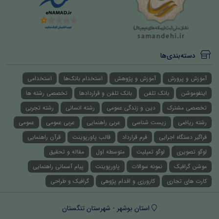
دسته‌بندی‌ها
آموزش و پرورش
آموزش و پژوهش
استخدام بانک‌ها
استخدامی
اینفوموشن
بانک تلفن
بانک تلفن و قراردادها
تخصصی رشته ها
تخصصی مشترک
دین و زندگی عمومی
رشته انسانی
رشته تجربی
رشته ریاضی
زیست شناسی
عربی راهنمایی
عربی عمومی
عمومی
فراگیر دستگاه اجرایی
فرم قرارداد
قالب پاورپوینت
قرآن راهنمایی
لوگو تصویری
لوگو تمپلیت
متوسطه اول
مقاله و تحقیق
موشن گرافیک
نمونه سوالات
پاورپوینت
پیام آسمانی راهنمایی
کارت های تجاری
کارورزی و اقدام پژوهی
گرافیک و طراحی
استان بوشهر - شهرستان تنگستان