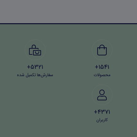
5321+
1541+
محصولات
سفارش‌ها تکمیل شده
4371+
کاربران