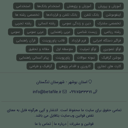
آموزش و پرورش
آموزش و پژوهش
استخدام بانک‌ها
استخدامی
اینفوموشن
بانک تلفن
بانک تلفن و قراردادها
تخصصی رشته ها
تخصصی مشترک
دین و زندگی عمومی
رشته انسانی
رشته تجربی
رشته ریاضی
زیست شناسی
عربی راهنمایی
عربی عمومی
عمومی
فراگیر دستگاه اجرایی
فرم قرارداد
قالب پاورپوینت
قرآن راهنمایی
لوگو تصویری
لوگو تمپلیت
متوسطه اول
مقاله و تحقیق
موشن گرافیک
نمونه سوالات
پاورپوینت
پیام آسمانی راهنمایی
کارت های تجاری
کارورزی و اقدام پژوهی
گرافیک و طراحی
استان بوشهر - شهرستان تنگستان
info@betafile.ir
09917533371
تمامی حقوق برای سایت ما محفوظ است. انتشار و کپی هرگونه فایل‌ به معنای
نقض قوانین وب‌سایت بتافایل می باشد.
قوانین و مقررات
درباره ما
تماس با ما