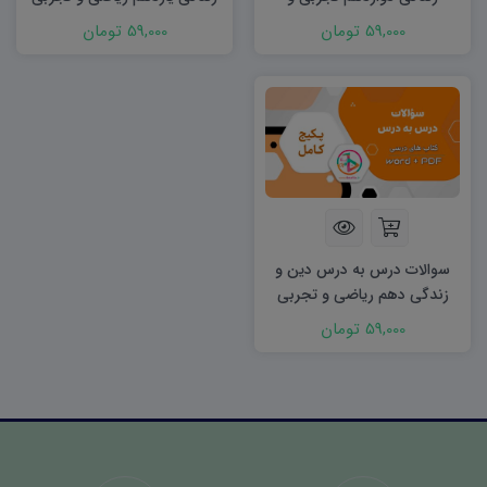
ریاضی word
word
59,000 تومان
59,000 تومان
سوالات درس به درس دین و
زندگی دهم ریاضی و تجربی
word
59,000 تومان