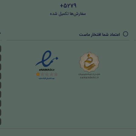
5279+
سفارش‌ها تکمیل شده
اعتماد شما افتخار ماست