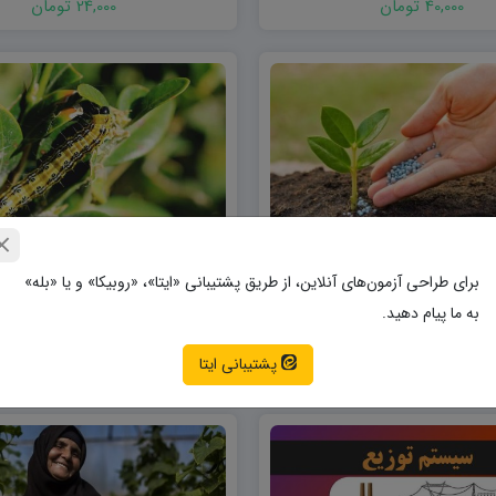
40,000 تومان
24,000 تومان
برای طراحی آزمون‌های آنلاین، از طریق پشتیبانی «ایتا»، «روبیکا» و یا «بله»
کاربرد نانو ابزارها و نانوتکنولوژی در
دانلود پاورپوینت ngiensis
به ما پیام دهید.
کشاورزی Word
کنترل آفات و حشرات
پشتیبانی ایتا
16,000 تومان
24,000 تومان