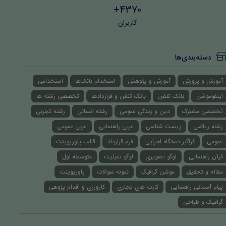
4370+
کاربران
دسته‌بندی‌ها
آموزش و پرورش
آموزش و پژوهش
استخدام بانک‌ها
استخدامی
اینفوموشن
بانک تلفن
بانک تلفن و قراردادها
تخصصی رشته ها
تخصصی مشترک
دین و زندگی عمومی
رشته انسانی
رشته تجربی
رشته ریاضی
زیست شناسی
عربی راهنمایی
عربی عمومی
عمومی
فراگیر دستگاه اجرایی
فرم قرارداد
قالب پاورپوینت
قرآن راهنمایی
لوگو تصویری
لوگو تمپلیت
متوسطه اول
مقاله و تحقیق
موشن گرافیک
نمونه سوالات
پاورپوینت
پیام آسمانی راهنمایی
کارت های تجاری
کارورزی و اقدام پژوهی
گرافیک و طراحی