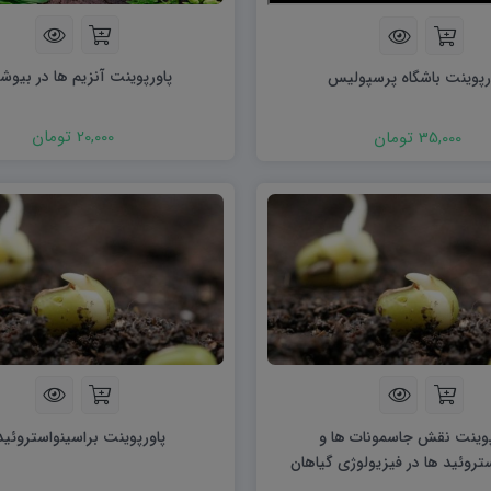
ریاضی و آمار
دفاعی دهم
مدیریت خانواده
پاورپوینت آنزیم ها در بیوش
رپوینت باشگاه پرسپولیس
انسان و محیط زیست
هویت اجتماعی
20,000 تومان
35,000 تومان
تفکر و سواد رسانه ای
پوینت نقش جاسمونات ها و
پاورپوینت براسینواستروئید
تروئید ها در فیزیولوژی گیاهان
دارویی