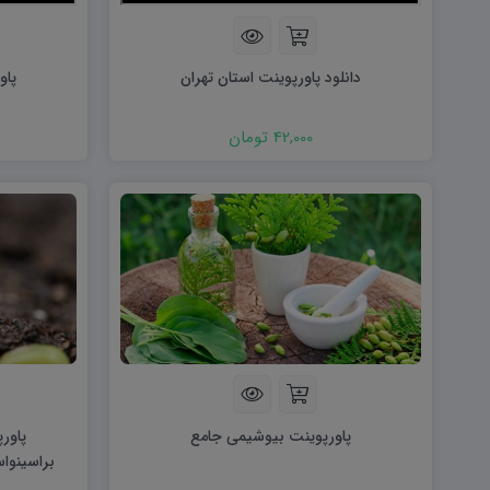
هویت اجتماعی W
تفکر و سواد رسانه ای D
تاریخ معاصر ایران W
آمادگی دفاعی ۱۰ D
آمادگی دفاعی دهم W
دانلود پاورپوینت استان تهران
پاو
42,000 تومان
پاورپوینت بیوشیمی جامع
پاور
براسینواس