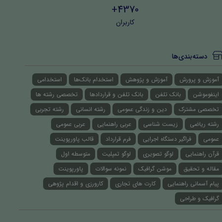
4370+
کاربران
دسته‌بندی‌ها
آموزش و پرورش
آموزش و پژوهش
استخدام بانک‌ها
استخدامی
اینفوموشن
بانک تلفن
بانک تلفن و قراردادها
تخصصی رشته ها
تخصصی مشترک
دین و زندگی عمومی
رشته انسانی
رشته تجربی
رشته ریاضی
زیست شناسی
عربی راهنمایی
عربی عمومی
عمومی
فراگیر دستگاه اجرایی
فرم قرارداد
قالب پاورپوینت
قرآن راهنمایی
لوگو تصویری
لوگو تمپلیت
متوسطه اول
مقاله و تحقیق
موشن گرافیک
نمونه سوالات
پاورپوینت
پیام آسمانی راهنمایی
کارت های تجاری
کارورزی و اقدام پژوهی
گرافیک و طراحی