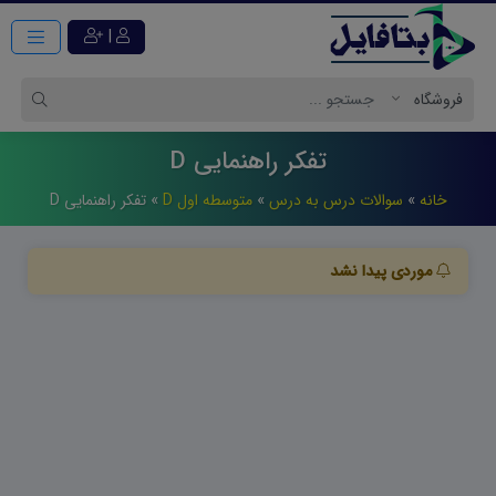
|
تفکر راهنمایی D
خانه
»
سوالات درس به درس
»
متوسطه اول D
»
تفکر راهنمایی D
موردی پیدا نشد