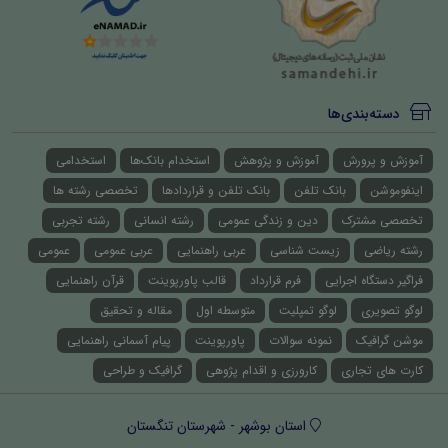
دسته‌بندی‌ها
آموزش و پرورش
آموزش و پژوهش
استخدام بانک‌ها
استخدامی
اینفوموشن
بانک تلفن
بانک تلفن و قراردادها
تخصصی رشته ها
تخصصی مشترک
دین و زندگی عمومی
رشته انسانی
رشته تجربی
رشته ریاضی
زیست شناسی
عربی راهنمایی
عربی عمومی
عمومی
فراگیر دستگاه اجرایی
فرم قرارداد
قالب پاورپوینت
قرآن راهنمایی
لوگو تصویری
لوگو تمپلیت
متوسطه اول
مقاله و تحقیق
موشن گرافیک
نمونه سوالات
پاورپوینت
پیام آسمانی راهنمایی
کارت های تجاری
کارورزی و اقدام پژوهی
گرافیک و طراحی
استان بوشهر - شهرستان تنگستان