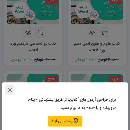
٪36
٪36
کتاب علوم و فنون ادبی دهم
کتاب روانشناسی یازدهم ورد
ورد word
word
90,000 تومان
90,000 تومان
140,000 تومان
140,000 تومان
٪36
٪36
برای طراحی آزمون‌های آنلاین، از طریق پشتیبانی «ایتا»،
«روبیکا» و یا «بله» به ما پیام دهید.
پشتیبانی ایتا
کتاب دین و زندگی یازدهم
کتاب دین و زندگی دوازدهم
انسانی ورد word
انسانی ورد word