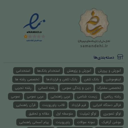
دسته‌بندی‌ها
آموزش و پرورش
آموزش و پژوهش
استخدام بانک‌ها
استخدامی
اینفوموشن
بانک تلفن
بانک تلفن و قراردادها
تخصصی رشته ها
تخصصی مشترک
دین و زندگی عمومی
رشته انسانی
رشته تجربی
رشته ریاضی
زیست شناسی
عربی راهنمایی
عربی عمومی
عمومی
فراگیر دستگاه اجرایی
فرم قرارداد
قالب پاورپوینت
قرآن راهنمایی
لوگو تصویری
لوگو تمپلیت
متوسطه اول
مقاله و تحقیق
موشن گرافیک
نمونه سوالات
پاورپوینت
پیام آسمانی راهنمایی