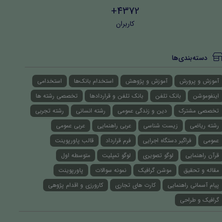
4372+
کاربران
دسته‌بندی‌ها
آموزش و پرورش
آموزش و پژوهش
استخدام بانک‌ها
استخدامی
اینفوموشن
بانک تلفن
بانک تلفن و قراردادها
تخصصی رشته ها
تخصصی مشترک
دین و زندگی عمومی
رشته انسانی
رشته تجربی
رشته ریاضی
زیست شناسی
عربی راهنمایی
عربی عمومی
عمومی
فراگیر دستگاه اجرایی
فرم قرارداد
قالب پاورپوینت
قرآن راهنمایی
لوگو تصویری
لوگو تمپلیت
متوسطه اول
مقاله و تحقیق
موشن گرافیک
نمونه سوالات
پاورپوینت
پیام آسمانی راهنمایی
کارت های تجاری
کارورزی و اقدام پژوهی
گرافیک و طراحی