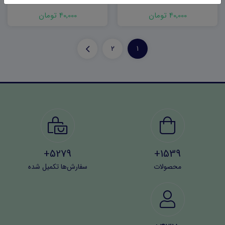
word
(نوبت دوم)
40,000 تومان
40,000 تومان
2
1
5279+
1539+
محصولات
سفارش‌ها تکمیل شده