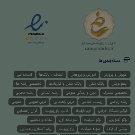
دسته‌بندی‌ها
آموزش و پرورش
آموزش و پژوهش
استخدام بانک‌ها
استخدامی
اینفوموشن
بانک تلفن
بانک تلفن و قراردادها
تخصصی رشته ها
تخصصی مشترک
دین و زندگی عمومی
رشته انسانی
رشته تجربی
رشته ریاضی
زیست شناسی
عربی راهنمایی
عربی عمومی
عمومی
فراگیر دستگاه اجرایی
فرم قرارداد
قالب پاورپوینت
قرآن راهنمایی
لوگو تصویری
لوگو تمپلیت
متوسطه اول
مقاله و تحقیق
موشن گرافیک
نمونه سوالات
پاورپوینت
پیام آسمانی راهنمایی