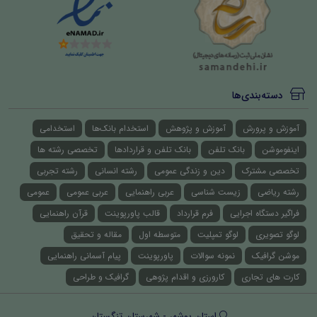
دسته‌بندی‌ها
آموزش و پرورش
آموزش و پژوهش
استخدام بانک‌ها
استخدامی
اینفوموشن
بانک تلفن
بانک تلفن و قراردادها
تخصصی رشته ها
تخصصی مشترک
دین و زندگی عمومی
رشته انسانی
رشته تجربی
رشته ریاضی
زیست شناسی
عربی راهنمایی
عربی عمومی
عمومی
فراگیر دستگاه اجرایی
فرم قرارداد
قالب پاورپوینت
قرآن راهنمایی
لوگو تصویری
لوگو تمپلیت
متوسطه اول
مقاله و تحقیق
موشن گرافیک
نمونه سوالات
پاورپوینت
پیام آسمانی راهنمایی
کارت های تجاری
کارورزی و اقدام پژوهی
گرافیک و طراحی
استان بوشهر - شهرستان تنگستان