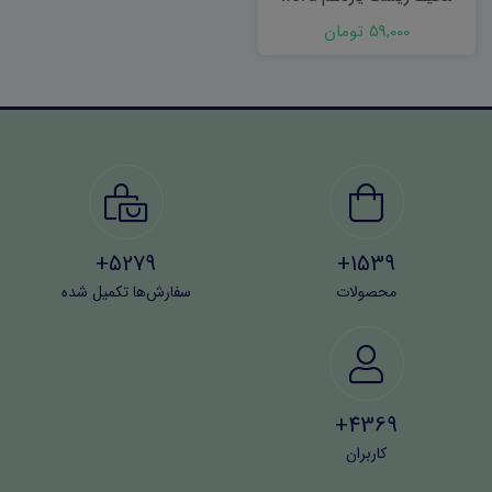
59,000 تومان
5279+
1539+
محصولات
سفارش‌ها تکمیل شده
4369+
کاربران