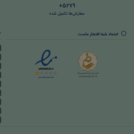
5279+
سفارش‌ها تکمیل شده
اعتماد شما افتخار ماست