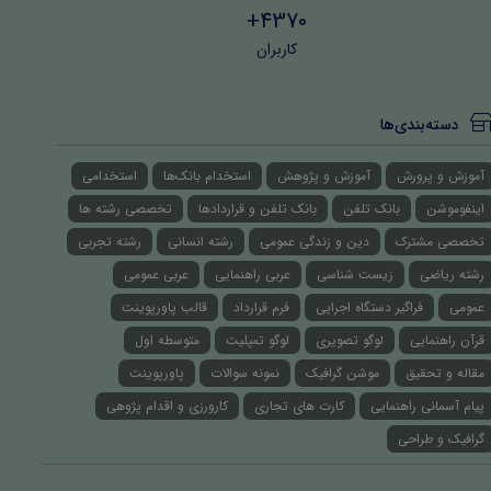
4370+
کاربران
دسته‌بندی‌ها
آموزش و پرورش
آموزش و پژوهش
استخدام بانک‌ها
استخدامی
اینفوموشن
بانک تلفن
بانک تلفن و قراردادها
تخصصی رشته ها
تخصصی مشترک
دین و زندگی عمومی
رشته انسانی
رشته تجربی
رشته ریاضی
زیست شناسی
عربی راهنمایی
عربی عمومی
عمومی
فراگیر دستگاه اجرایی
فرم قرارداد
قالب پاورپوینت
قرآن راهنمایی
لوگو تصویری
لوگو تمپلیت
متوسطه اول
مقاله و تحقیق
موشن گرافیک
نمونه سوالات
پاورپوینت
پیام آسمانی راهنمایی
کارت های تجاری
کارورزی و اقدام پژوهی
گرافیک و طراحی