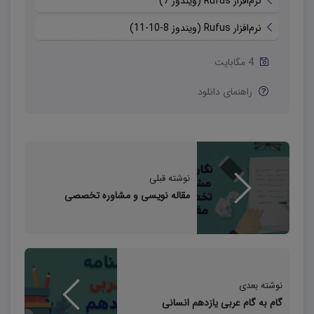
نرم‌افزار Rufus (ویندوز 7)
می‌شود.
نرم‌افزار Rufus (ویندوز 8-10-11)
بوت کردن ویندوز با نرم‌افزار
Rufus
4 مگابایت
در صورتی که خارج کردن اتصال هارددیسک‌های جانبی دیگر از
راهنمای دانلود
مادربرد مؤثر واقع نشد، تنها راه مؤثری که باقی می‌ماند
بوت
کردن ویندوز با
نرم‌افزار
Rufus
است. شما می‌بایست ابتدا
ویندوز خود را از طریق یک فلش USB بوت کنید و سپس آن را
بر روی سیستم خود نصب نمایید. برای انجام این کار ابتدا
نوشته قبلی
برنامه Rufus را از باکس دانلود، دریافت کرده و نصب نمایید.
مقاله نویسی و مشاوره تخصصی
سپس مراحل زیر را به دقت انجام دهید.
مراحل زیر بر اساس آخرین نسخه‌ی نرم‌افزار Rufus به‌روز شده
است:
نوشته بعدی
ابتدا نرم‌افزار Rufus را اجرا کنید.
گام به گام عربی یازدهم انسانی