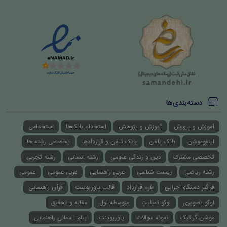
دسته‌بندی‌ها
آموزش و پرورش
آموزش و پژوهش
استخدام بانک‌ها
استخدامی
اینفوموشن
بانک تلفن
بانک تلفن و قراردادها
تخصصی رشته ها
تخصصی مشترک
دین و زندگی عمومی
رشته انسانی
رشته تجربی
رشته ریاضی
زیست شناسی
عربی راهنمایی
عربی عمومی
عمومی
فراگیر دستگاه اجرایی
فرم قرارداد
قالب پاورپوینت
قرآن راهنمایی
لوگو تصویری
لوگو تمپلیت
متوسطه اول
مقاله و تحقیق
موشن گرافیک
نمونه سوالات
پاورپوینت
پیام آسمانی راهنمایی