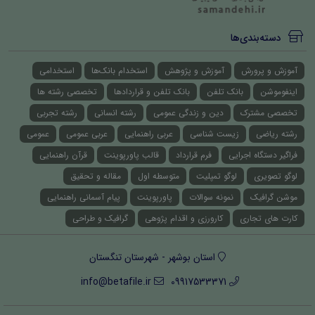
دسته‌بندی‌ها
آموزش و پرورش
آموزش و پژوهش
استخدام بانک‌ها
استخدامی
اینفوموشن
بانک تلفن
بانک تلفن و قراردادها
تخصصی رشته ها
تخصصی مشترک
دین و زندگی عمومی
رشته انسانی
رشته تجربی
رشته ریاضی
زیست شناسی
عربی راهنمایی
عربی عمومی
عمومی
فراگیر دستگاه اجرایی
فرم قرارداد
قالب پاورپوینت
قرآن راهنمایی
لوگو تصویری
لوگو تمپلیت
متوسطه اول
مقاله و تحقیق
موشن گرافیک
نمونه سوالات
پاورپوینت
پیام آسمانی راهنمایی
کارت های تجاری
کارورزی و اقدام پژوهی
گرافیک و طراحی
استان بوشهر - شهرستان تنگستان
info@betafile.ir
09917533371