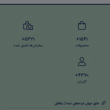
5321+
1541+
محصولات
سفارش‌ها تکمیل شده
4370+
کاربران
خلق جهان ایده‌های شما | بتافایل