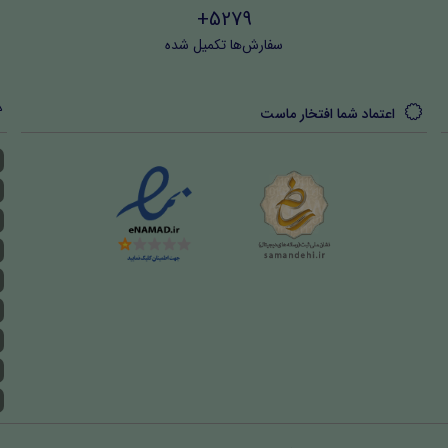
5279+
سفارش‌ها تکمیل شده
اعتماد شما افتخار ماست