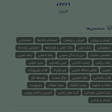
4369+
کاربران
دسته‌بندی‌ها
آموزش و پرورش
آموزش و پژوهش
استخدام بانک‌ها
استخدامی
اینفوموشن
بانک تلفن
بانک تلفن و قراردادها
تخصصی رشته ها
تخصصی مشترک
دین و زندگی عمومی
رشته انسانی
رشته تجربی
رشته ریاضی
زیست شناسی
عربی راهنمایی
عربی عمومی
عمومی
فراگیر دستگاه اجرایی
فرم قرارداد
قالب پاورپوینت
قرآن راهنمایی
لوگو تصویری
لوگو تمپلیت
متوسطه اول
مقاله و تحقیق
موشن گرافیک
نمونه سوالات
پاورپوینت
پیام آسمانی راهنمایی
کارت های تجاری
کارورزی و اقدام پژوهی
گرافیک و طراحی