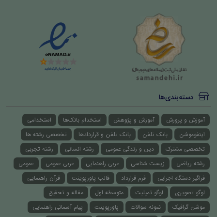
دسته‌بندی‌ها
آموزش و پرورش
آموزش و پژوهش
استخدام بانک‌ها
استخدامی
اینفوموشن
بانک تلفن
بانک تلفن و قراردادها
تخصصی رشته ها
تخصصی مشترک
دین و زندگی عمومی
رشته انسانی
رشته تجربی
رشته ریاضی
زیست شناسی
عربی راهنمایی
عربی عمومی
عمومی
فراگیر دستگاه اجرایی
فرم قرارداد
قالب پاورپوینت
قرآن راهنمایی
لوگو تصویری
لوگو تمپلیت
متوسطه اول
مقاله و تحقیق
موشن گرافیک
نمونه سوالات
پاورپوینت
پیام آسمانی راهنمایی