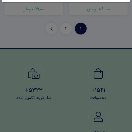
59,000 تومان
59,000 تومان
2
1
5323+
1541+
محصولات
سفارش‌ها تکمیل شده