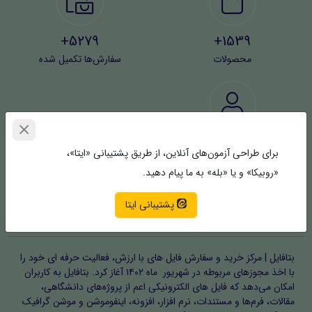
5279+
1539+
محصولات
سفارش‌ها تکمیل شده
4369+
برای طراحی آزمون‌های آنلاین، از طریق پشتیبانی «ایتا»،
کاربران
«روبیکا» و یا «بله» به ما پیام دهید.
پشتیبانی ایتا
خلق جهان ایده‌های شما | بتافایل
بتافایل | مرکز خرید و سفارش فایل های با ارزش، فعالیت حرفه ای خود را
با اخذ مجوزهای مربوطه در شهریور ماه ۱۴۰۲ آغاز کرد. بتافایل به کاربران
امکان می‌دهد که فایل های الکترونیکی اعم از پروژه‌های دانشگاهی،
مقالات، فرم‌ها و مستندات، نرم افزار، افزونه، اینفوموشن و موشن گرافیک