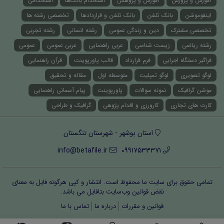
آموزش و پرورش
آموزش و پژوهش
استخدام بانک‌ها
استخدامی
اینفوموشن
بانک تلفن
بانک تلفن و قراردادها
تخصصی رشته ها
تخصصی مشترک
دین و زندگی عمومی
رشته انسانی
رشته تجربی
رشته ریاضی
زیست شناسی
عربی راهنمایی
عربی عمومی
عمومی
فراگیر دستگاه اجرایی
فرم قرارداد
قالب پاورپوینت
قرآن راهنمایی
لوگو تصویری
لوگو تمپلیت
متوسطه اول
مقاله و تحقیق
موشن گرافیک
نمونه سوالات
پاورپوینت
پیام آسمانی راهنمایی
کارت های تجاری
کارورزی و اقدام پژوهی
گرافیک و طراحی
استان بوشهر - شهرستان تنگستان
info@betafile.ir
09917533371
تمامی حقوق برای سایت ما محفوظ است. انتشار و کپی هرگونه فایل‌ به معنای
نقض قوانین وب‌سایت بتافایل می باشد.
قوانین و مقررات
درباره ما
تماس با ما