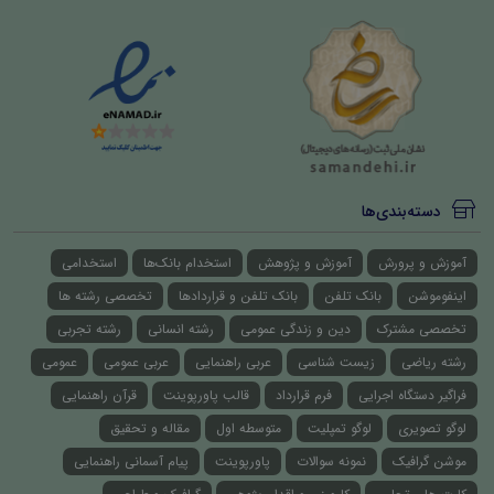
دسته‌بندی‌ها
آموزش و پرورش
آموزش و پژوهش
استخدام بانک‌ها
استخدامی
اینفوموشن
بانک تلفن
بانک تلفن و قراردادها
تخصصی رشته ها
تخصصی مشترک
دین و زندگی عمومی
رشته انسانی
رشته تجربی
رشته ریاضی
زیست شناسی
عربی راهنمایی
عربی عمومی
عمومی
فراگیر دستگاه اجرایی
فرم قرارداد
قالب پاورپوینت
قرآن راهنمایی
لوگو تصویری
لوگو تمپلیت
متوسطه اول
مقاله و تحقیق
موشن گرافیک
نمونه سوالات
پاورپوینت
پیام آسمانی راهنمایی