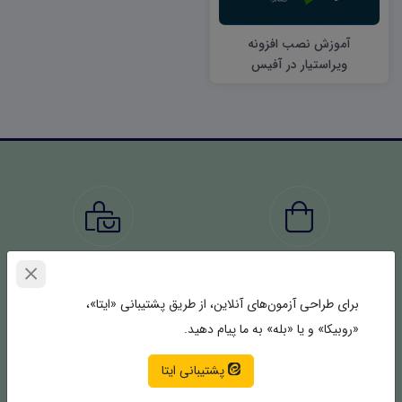
آموزش نصب افزونه
ویراستیار در آفیس
۲۰۱۹ و ۲۰۱۶
5321+
1541+
محصولات
سفارش‌ها تکمیل شده
برای طراحی آزمون‌های آنلاین، از طریق پشتیبانی «ایتا»،
«روبیکا» و یا «بله» به ما پیام دهید.
پشتیبانی ایتا
4371+