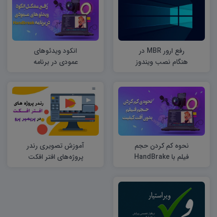
رفع ارور MBR در
انکود ویدئوهای
هنگام نصب ویندوز
عمودی در برنامه
HandBrake
نحوه کم کردن حجم
آموزش تصویری رندر
فیلم با HandBrake
پروژه‌های افتر افکت
بدون افت کیفیت
در پریمیر پرو