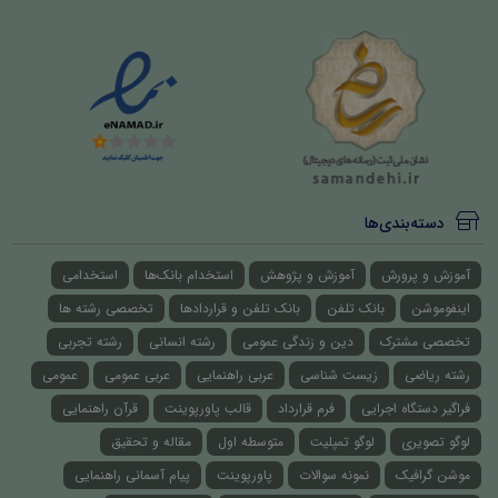
دسته‌بندی‌ها
آموزش و پرورش
آموزش و پژوهش
استخدام بانک‌ها
استخدامی
اینفوموشن
بانک تلفن
بانک تلفن و قراردادها
تخصصی رشته ها
تخصصی مشترک
دین و زندگی عمومی
رشته انسانی
رشته تجربی
رشته ریاضی
زیست شناسی
عربی راهنمایی
عربی عمومی
عمومی
فراگیر دستگاه اجرایی
فرم قرارداد
قالب پاورپوینت
قرآن راهنمایی
لوگو تصویری
لوگو تمپلیت
متوسطه اول
مقاله و تحقیق
موشن گرافیک
نمونه سوالات
پاورپوینت
پیام آسمانی راهنمایی