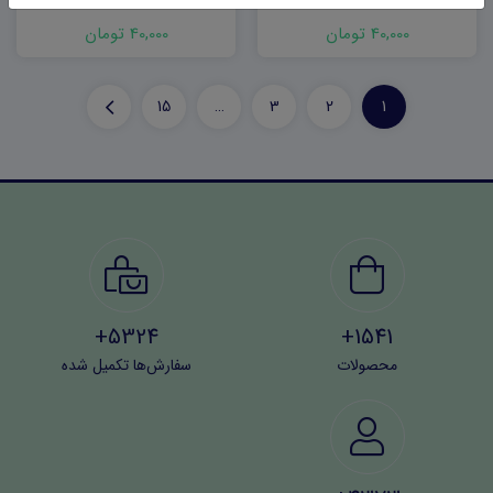
40,000 تومان
40,000 تومان
15
…
3
2
1
5324+
1541+
محصولات
سفارش‌ها تکمیل شده