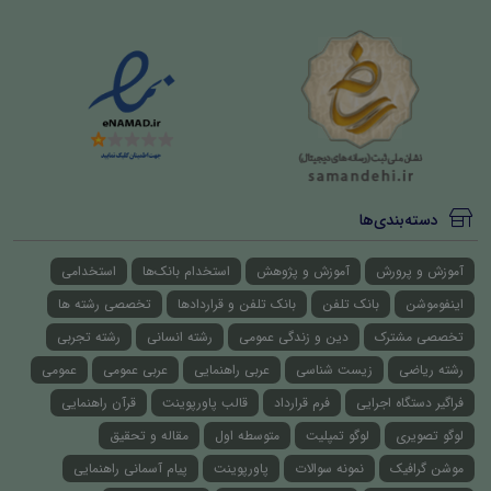
دسته‌بندی‌ها
آموزش و پرورش
آموزش و پژوهش
استخدام بانک‌ها
استخدامی
اینفوموشن
بانک تلفن
بانک تلفن و قراردادها
تخصصی رشته ها
تخصصی مشترک
دین و زندگی عمومی
رشته انسانی
رشته تجربی
رشته ریاضی
زیست شناسی
عربی راهنمایی
عربی عمومی
عمومی
فراگیر دستگاه اجرایی
فرم قرارداد
قالب پاورپوینت
قرآن راهنمایی
لوگو تصویری
لوگو تمپلیت
متوسطه اول
مقاله و تحقیق
موشن گرافیک
نمونه سوالات
پاورپوینت
پیام آسمانی راهنمایی