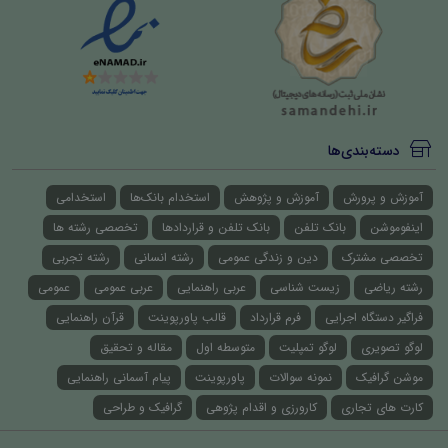
دسته‌بندی‌ها
آموزش و پرورش
آموزش و پژوهش
استخدام بانک‌ها
استخدامی
اینفوموشن
بانک تلفن
بانک تلفن و قراردادها
تخصصی رشته ها
تخصصی مشترک
دین و زندگی عمومی
رشته انسانی
رشته تجربی
رشته ریاضی
زیست شناسی
عربی راهنمایی
عربی عمومی
عمومی
فراگیر دستگاه اجرایی
فرم قرارداد
قالب پاورپوینت
قرآن راهنمایی
لوگو تصویری
لوگو تمپلیت
متوسطه اول
مقاله و تحقیق
موشن گرافیک
نمونه سوالات
پاورپوینت
پیام آسمانی راهنمایی
کارت های تجاری
کارورزی و اقدام پژوهی
گرافیک و طراحی