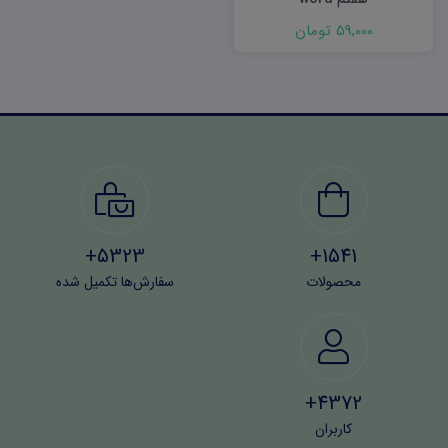
59,000 تومان
5323+
1541+
محصولات
سفارش‌ها تکمیل شده
4372+
کاربران