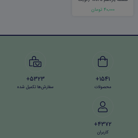
دوم)
40,000 تومان
5323+
1541+
محصولات
سفارش‌ها تکمیل شده
4372+
کاربران