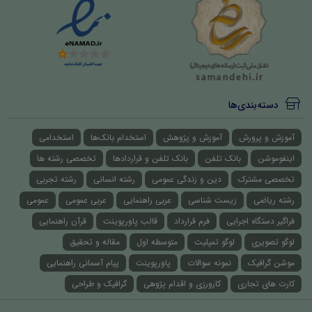
دسته‌بندی‌ها
آموزش و پرورش
آموزش و پژوهش
استخدام بانک‌ها
استخدامی
اینفوموشن
بانک تلفن
بانک تلفن و قراردادها
تخصصی رشته ها
تخصصی مشترک
دین و زندگی عمومی
رشته انسانی
رشته تجربی
رشته ریاضی
زیست شناسی
عربی راهنمایی
عربی عمومی
عمومی
فراگیر دستگاه اجرایی
فرم قرارداد
قالب پاورپوینت
قرآن راهنمایی
لوگو تصویری
لوگو تمپلیت
متوسطه اول
مقاله و تحقیق
موشن گرافیک
نمونه سوالات
پاورپوینت
پیام آسمانی راهنمایی
کارت های تجاری
کارورزی و اقدام پژوهی
گرافیک و طراحی