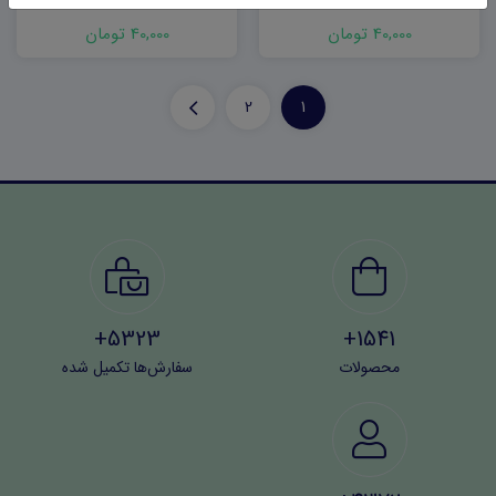
(نوبت دوم)
دوم)
40,000 تومان
40,000 تومان
2
1
5323+
1541+
محصولات
سفارش‌ها تکمیل شده