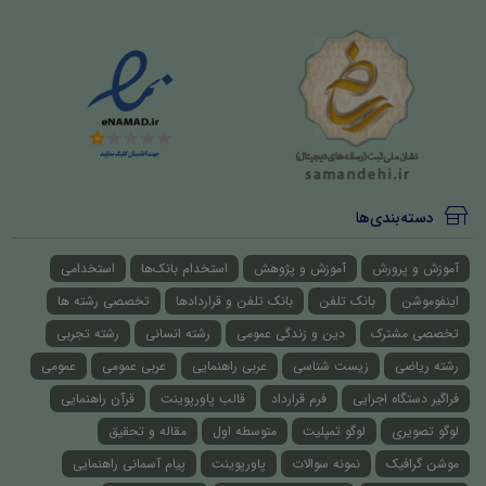
دسته‌بندی‌ها
آموزش و پرورش
آموزش و پژوهش
استخدام بانک‌ها
استخدامی
اینفوموشن
بانک تلفن
بانک تلفن و قراردادها
تخصصی رشته ها
تخصصی مشترک
دین و زندگی عمومی
رشته انسانی
رشته تجربی
رشته ریاضی
زیست شناسی
عربی راهنمایی
عربی عمومی
عمومی
فراگیر دستگاه اجرایی
فرم قرارداد
قالب پاورپوینت
قرآن راهنمایی
لوگو تصویری
لوگو تمپلیت
متوسطه اول
مقاله و تحقیق
موشن گرافیک
نمونه سوالات
پاورپوینت
پیام آسمانی راهنمایی