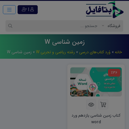
|
زمین شناسی W
خانه
»
وُرد کتاب‌های درسی
»
رشته ریاضی و تجربی W
»
زمین شناسی W
٪36
کتاب زمین شناسی یازدهم ورد
word