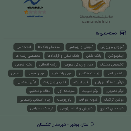
دسته‌بندی‌ها
آموزش و پرورش
آموزش و پژوهش
استخدام بانک‌ها
استخدامی
اینفوموشن
بانک تلفن
بانک تلفن و قراردادها
تخصصی رشته ها
تخصصی مشترک
دین و زندگی عمومی
رشته انسانی
رشته تجربی
رشته ریاضی
زیست شناسی
عربی راهنمایی
عربی عمومی
عمومی
فراگیر دستگاه اجرایی
فرم قرارداد
قالب پاورپوینت
قرآن راهنمایی
لوگو تصویری
لوگو تمپلیت
متوسطه اول
مقاله و تحقیق
موشن گرافیک
نمونه سوالات
پاورپوینت
پیام آسمانی راهنمایی
کارت های تجاری
کارورزی و اقدام پژوهی
گرافیک و طراحی
استان بوشهر - شهرستان تنگستان