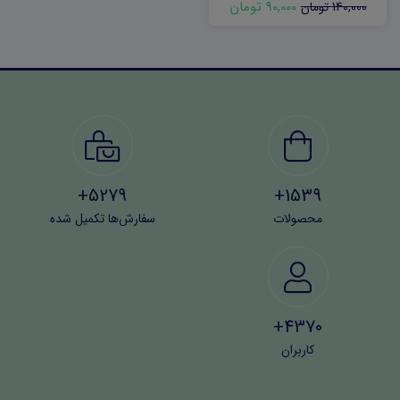
90,000 تومان
140,000 تومان
5279+
1539+
محصولات
سفارش‌ها تکمیل شده
4370+
کاربران