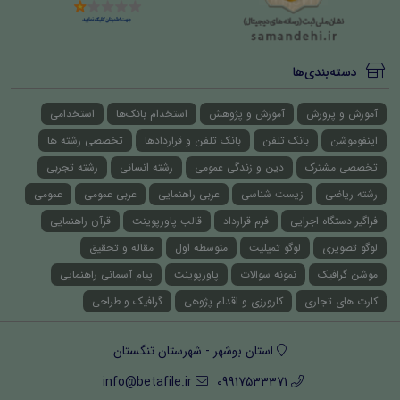
دسته‌بندی‌ها
آموزش و پرورش
آموزش و پژوهش
استخدام بانک‌ها
استخدامی
اینفوموشن
بانک تلفن
بانک تلفن و قراردادها
تخصصی رشته ها
تخصصی مشترک
دین و زندگی عمومی
رشته انسانی
رشته تجربی
رشته ریاضی
زیست شناسی
عربی راهنمایی
عربی عمومی
عمومی
فراگیر دستگاه اجرایی
فرم قرارداد
قالب پاورپوینت
قرآن راهنمایی
لوگو تصویری
لوگو تمپلیت
متوسطه اول
مقاله و تحقیق
موشن گرافیک
نمونه سوالات
پاورپوینت
پیام آسمانی راهنمایی
کارت های تجاری
کارورزی و اقدام پژوهی
گرافیک و طراحی
استان بوشهر - شهرستان تنگستان
info@betafile.ir
09917533371