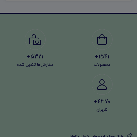
5321+
1541+
محصولات
سفارش‌ها تکمیل شده
4370+
کاربران
خلق جهان ایده‌های شما | بتافایل