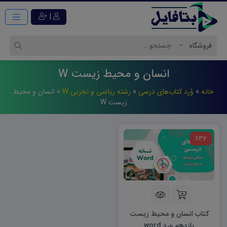
|
انسان و محیط زیست W
خانه
»
وُرد کتاب‌های درسی
»
رشته ریاضی و تجربی W
»
انسان و محیط
زیست W
٪36
کتاب انسان و محیط زیست
یازدهم ورد word