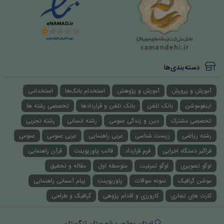
دسته‌بندی‌ها
آموزش و پرورش
آموزش و پژوهش
استخدام بانک‌ها
استخدامی
اینفوموشن
بانک تلفن
بانک تلفن و قراردادها
تخصصی رشته ها
تخصصی مشترک
دین و زندگی عمومی
رشته انسانی
رشته تجربی
رشته ریاضی
زیست شناسی
عربی راهنمایی
عربی عمومی
عمومی
فراگیر دستگاه اجرایی
فرم قرارداد
قالب پاورپوینت
قرآن راهنمایی
لوگو تصویری
لوگو تمپلیت
متوسطه اول
مقاله و تحقیق
موشن گرافیک
نمونه سوالات
پاورپوینت
پیام آسمانی راهنمایی
کارت های تجاری
کارورزی و اقدام پژوهی
گرافیک و طراحی
استان بوشهر - شهرستان تنگستان