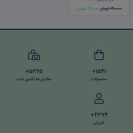
90,000 تومان
140,000 تومان
5325+
1541+
محصولات
سفارش‌ها تکمیل شده
4374+
کاربران