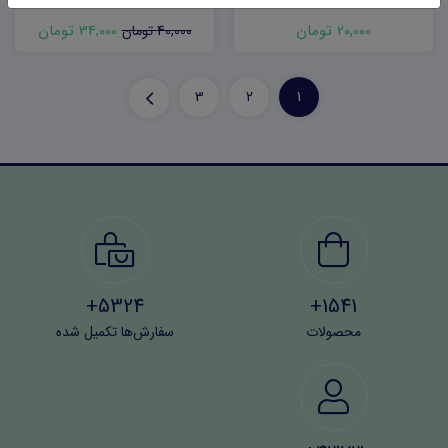
20,000 تومان
34,000 تومان
40,000 تومان
3
2
1
5324+
1541+
محصولات
سفارش‌ها تکمیل شده