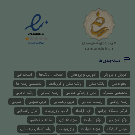
دسته‌بندی‌ها
آموزش و پرورش
آموزش و پژوهش
استخدام بانک‌ها
استخدامی
اینفوموشن
بانک تلفن
بانک تلفن و قراردادها
تخصصی رشته ها
تخصصی مشترک
دین و زندگی عمومی
رشته انسانی
رشته تجربی
رشته ریاضی
زیست شناسی
عربی راهنمایی
عربی عمومی
عمومی
فراگیر دستگاه اجرایی
فرم قرارداد
قالب پاورپوینت
قرآن راهنمایی
لوگو تصویری
لوگو تمپلیت
متوسطه اول
مقاله و تحقیق
موشن گرافیک
نمونه سوالات
پاورپوینت
پیام آسمانی راهنمایی