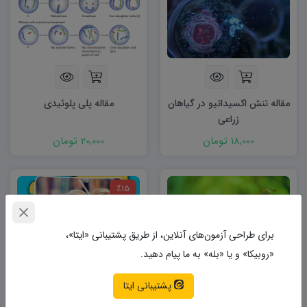
مقاله تنش اکسیداتیو در گیاهان
مقاله پلی پلوئیدی
زراعی
18,000 تومان
20,000 تومان
٪15
برای طراحی آزمون‌های آنلاین، از طریق پشتیبانی «ایتا»،
«روبیکا» و یا «بله» به ما پیام دهید.
پشتیبانی ایتا
مقاله مطالعه مکانیسم عمل و
دانلود مجموعه گزارش کار
پیام رسانی آبسیزیک اسید
میکرروبیولوژی عمومی Word