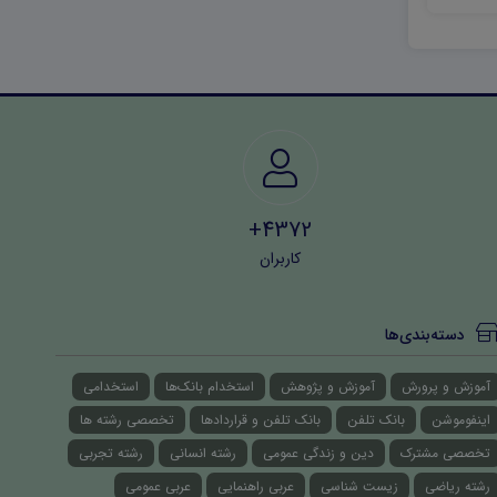
4372+
کاربران
دسته‌بندی‌ها
آموزش و پرورش
آموزش و پژوهش
استخدام بانک‌ها
استخدامی
اینفوموشن
بانک تلفن
بانک تلفن و قراردادها
تخصصی رشته ها
تخصصی مشترک
دین و زندگی عمومی
رشته انسانی
رشته تجربی
رشته ریاضی
زیست شناسی
عربی راهنمایی
عربی عمومی