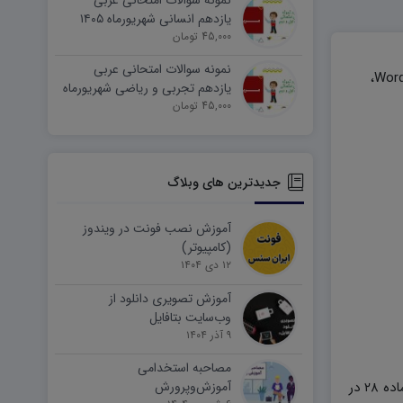
نمونه سوالات امتحانی عربی
یازدهم انسانی شهریورماه ۱۴۰۵
word
45,000 تومان
نمونه سوالات امتحانی عربی
دانلود گزارش اقدام پژوهی مربی امور تربیتی مدارس ماده ۲۸؛ هدف این محتوا، ارائه یک راهنمای جامع اقدام پژوهی و کارورزی در قالب Word،
یازدهم تجربی و ریاضی شهریورماه
۱۴۰۵ word
45,000 تومان
جدیدترین های وبلاگ
آموزش نصب فونت در ویندوز
(کامپیوتر)
۱۲ دی ۱۴۰۴
آموزش تصویری دانلود از
وب‌سایت بتافایل
۹ آذر ۱۴۰۴
مصاحبه استخدامی
۲ در
آموزش‌وپرورش