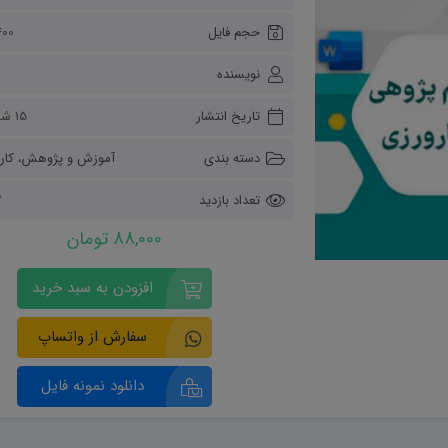
ریاضی و آمار
حجم فایل
400 کیلوب
دفاعی دهم
مدیریت خانواده
نویسنده
انسان و محیط زیست
هویت اجتماعی
تاریخ انتشار
۱۵ شهریور ۱۴۰۴
تفکر و سواد رسانه ای
دسته بندی
آموزش و پژوهش
،
کارورز
تعداد بازدید
2
88,000 تومان
افزودن به سبد خرید
سفارش از واتساپ
دانلود نمونه فایل