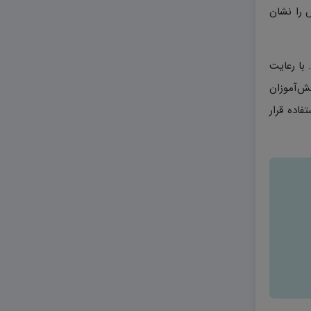
 را نشان
با رعایت
نش‌آموزان
اده قرار