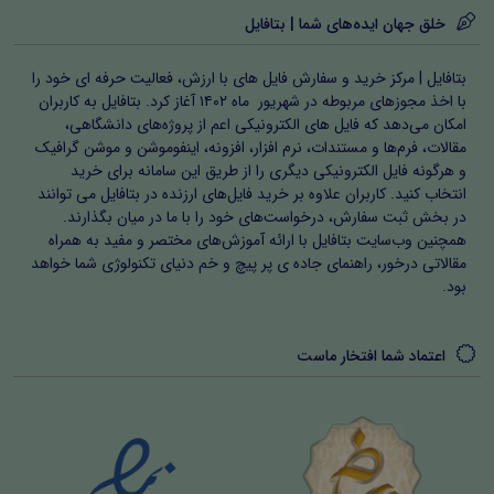
فصل چهارم: ارزیابی و بازخورد
خلق جهان ایده‌های شما | بتافایل
در این بخش، گزارش روایی از اجرای طرح، ارزیابی مستمر،
بازخورد دانش‌آموزان و خودارزیابی معلم یا پژوهشگر ارائه شده
بتافایل | مرکز خرید و سفارش فایل های با ارزش، فعالیت حرفه ای خود را
با اخذ مجوزهای مربوطه در شهریور ماه ۱۴۰۲ آغاز کرد. بتافایل به کاربران
است. این بخش اهمیت می‌دهد که اقدام پژوهی یک فرآیند
امکان می‌دهد که فایل های الکترونیکی اعم از پروژه‌های دانشگاهی،
زنده و مستمر است و صرفاً یک گزارش نیست. دانشجویان
مقالات، فرم‌ها و مستندات، نرم افزار، افزونه، اینفوموشن و موشن گرافیک
و هرگونه فایل الکترونیکی دیگری را از طریق این سامانه برای خرید
آموزش و پرورش و فرهنگیان با استفاده از این روش می‌توانند
انتخاب کنید. کاربران علاوه بر خرید فایل‌های ارزنده در بتافایل می توانند
پیشرفت دانش‌آموزان را مشاهده کنند و بر اساس آن
در بخش ثبت سفارش، درخواست‌های خود را با ما در میان بگذارند.
همچنین وب‌سایت بتافایل با ارائه آموزش‌های مختصر و مفید به همراه
بازنگری‌ها و اصلاحات لازم را انجام دهند.
مقالاتی درخور، راهنمای جاده ی پر پیچ و خم دنیای تکنولوژی شما خواهد
بود.
اهمیت و سبک اقدام پژوهی
تمامی روش‌ها و سبک‌های ارائه شده بر اساس اصول اقدام
اعتماد شما افتخار ماست
پژوهی طراحی شده است. استفاده از تدریس فعال، بازی‌محور،
ابزار کمک‌آموزشی، فناوری آموزشی و مشارکت والدین، امکان
یادگیری عمیق و مؤثر را فراهم می‌کند. دسته‌بندی فصل‌ها و
زیرعنوان‌ها مسیر منطقی پژوهش را نشان می‌دهد و معلمان و