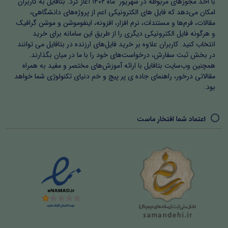
با اخذ مجوزهای مربوطه در شهریور ماه ۱۴۰۲ آغاز کرد. بتافایل به کاربران
بازخورد دانش‌آموزان و خودارزیابی معلم یا پژوهشگر ارائه شده
امکان می‌دهد که فایل های الکترونیکی اعم از پروژه‌های دانشگاهی،
مقالات، فرم‌ها و مستندات، نرم افزار، افزونه، اینفوموشن و موشن گرافیک
است. این بخش اهمیت می‌دهد که اقدام پژوهی یک فرآیند
و هرگونه فایل الکترونیکی دیگری را از طریق این سامانه برای خرید
زنده و مستمر است و صرفاً یک گزارش نیست. دانشجویان
انتخاب کنید. کاربران علاوه بر خرید فایل‌های ارزنده در بتافایل می توانند
در بخش ثبت سفارش، درخواست‌های خود را با ما در میان بگذارند.
آموزش و پرورش و فرهنگیان با استفاده از این روش می‌توانند
همچنین وب‌سایت بتافایل با ارائه آموزش‌های مختصر و مفید به همراه
پیشرفت دانش‌آموزان را مشاهده کنند و بر اساس آن
مقالاتی درخور، راهنمای جاده ی پر پیچ و خم دنیای تکنولوژی شما خواهد
بود.
بازنگری‌ها و اصلاحات لازم را انجام دهند.
اهمیت و سبک اقدام پژوهی
اعتماد شما افتخار ماست
تمامی روش‌ها و سبک‌های ارائه شده بر اساس اصول اقدام
پژوهی طراحی شده است. استفاده از تدریس فعال، بازی‌محور،
ابزار کمک‌آموزشی، فناوری آموزشی و مشارکت والدین، امکان
یادگیری عمیق و مؤثر را فراهم می‌کند. دسته‌بندی فصل‌ها و
زیرعنوان‌ها مسیر منطقی پژوهش را نشان می‌دهد و معلمان و
دانشجویان فرهنگیان می‌توانند آن را به راحتی در کلاس‌های