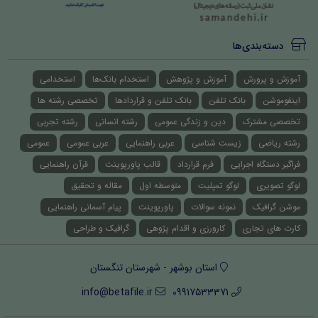
دسته‌بندی‌ها
آموزش و پرورش
آموزش و پژوهش
استخدام بانک‌ها
استخدامی
اینفوموشن
بانک تلفن
بانک تلفن و قراردادها
تخصصی رشته ها
تخصصی مشترک
دین و زندگی عمومی
رشته انسانی
رشته تجربی
رشته ریاضی
زیست شناسی
عربی راهنمایی
عربی عمومی
عمومی
فراگیر دستگاه اجرایی
فرم قرارداد
قالب پاورپوینت
قرآن راهنمایی
لوگو تصویری
لوگو تمپلیت
متوسطه اول
مقاله و تحقیق
موشن گرافیک
نمونه سوالات
پاورپوینت
پیام آسمانی راهنمایی
کارت های تجاری
کارورزی و اقدام پژوهی
گرافیک و طراحی
استان بوشهر - شهرستان تنگستان
info@betafile.ir
09917533371