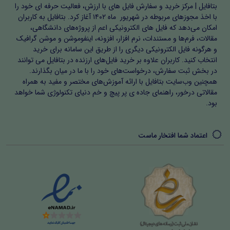
بتافایل | مرکز خرید و سفارش فایل های با ارزش، فعالیت حرفه ای خود را
در این بخش، گزارش روایی از اجرای طرح، ارزیابی مستمر،
با اخذ مجوزهای مربوطه در شهریور ماه ۱۴۰۲ آغاز کرد. بتافایل به کاربران
بازخورد دانش‌آموزان و خودارزیابی معلم یا پژوهشگر ارائه شده
امکان می‌دهد که فایل های الکترونیکی اعم از پروژه‌های دانشگاهی،
مقالات، فرم‌ها و مستندات، نرم افزار، افزونه، اینفوموشن و موشن گرافیک
است. این بخش اهمیت می‌دهد که اقدام پژوهی یک فرآیند
و هرگونه فایل الکترونیکی دیگری را از طریق این سامانه برای خرید
زنده و مستمر است و صرفاً یک گزارش نیست. دانشجویان
انتخاب کنید. کاربران علاوه بر خرید فایل‌های ارزنده در بتافایل می توانند
در بخش ثبت سفارش، درخواست‌های خود را با ما در میان بگذارند.
آموزش و پرورش و فرهنگیان با استفاده از این روش می‌توانند
همچنین وب‌سایت بتافایل با ارائه آموزش‌های مختصر و مفید به همراه
پیشرفت دانش‌آموزان را مشاهده کنند و بر اساس آن
مقالاتی درخور، راهنمای جاده ی پر پیچ و خم دنیای تکنولوژی شما خواهد
بود.
بازنگری‌ها و اصلاحات لازم را انجام دهند.
اهمیت و سبک اقدام پژوهی
اعتماد شما افتخار ماست
تمامی روش‌ها و سبک‌های ارائه شده بر اساس اصول اقدام
پژوهی طراحی شده است. استفاده از تدریس فعال، بازی‌محور،
ابزار کمک‌آموزشی، فناوری آموزشی و مشارکت والدین، امکان
یادگیری عمیق و مؤثر را فراهم می‌کند. دسته‌بندی فصل‌ها و
زیرعنوان‌ها مسیر منطقی پژوهش را نشان می‌دهد و معلمان و
دانشجویان فرهنگیان می‌توانند آن را به راحتی در کلاس‌های