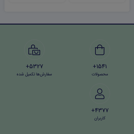
جمع‌آوری ایمیل با احترام و مطابق با قوانین حریم خصوصی
افراد پایبند باشید تا مشکلات حقوقی و اعتباری نداشته باشید.
5327+
1541+
محصولات
سفارش‌ها تکمیل شده
4377+
کاربران