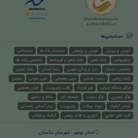
دسته‌بندی‌ها
آموزش و پرورش
آموزش و پژوهش
استخدام بانک‌ها
استخدامی
اینفوموشن
بانک تلفن
بانک تلفن و قراردادها
تخصصی رشته ها
تخصصی مشترک
دین و زندگی عمومی
رشته انسانی
رشته تجربی
رشته ریاضی
زیست شناسی
عربی راهنمایی
عربی عمومی
عمومی
فراگیر دستگاه اجرایی
فرم قرارداد
قالب پاورپوینت
قرآن راهنمایی
لوگو تصویری
لوگو تمپلیت
متوسطه اول
مقاله و تحقیق
موشن گرافیک
نمونه سوالات
پاورپوینت
پیام آسمانی راهنمایی
کارت های تجاری
کارورزی و اقدام پژوهی
گرافیک و طراحی
استان بوشهر - شهرستان تنگستان