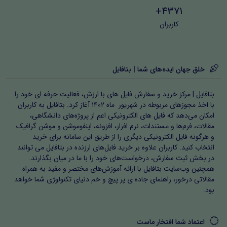
مروری بر
4371+
دستاوردهای
۱۰۹
دانلود
کاربران
اطلاعات
چهل ساله
عمومی
توسعه و مبانی
۶۴
دانلود
خلق جهان ایده‌های شما | بتافایل
تمدن غرب
وصیت‌نامه
بتافایل | مرکز خرید و سفارش فایل های با ارزش، فعالیت حرفه ای خود را
با اخذ مجوزهای مربوطه در شهریور ماه ۱۴۰۲ آغاز کرد. بتافایل به کاربران
سیاسی عبادی
۱۴۰
دانلود
امکان می‌دهد که فایل های الکترونیکی اعم از پروژه‌های دانشگاهی،
امام (ره)
مقالات، فرم‌ها و مستندات، نرم افزار، افزونه، اینفوموشن و موشن گرافیک
و هرگونه فایل الکترونیکی دیگری را از طریق این سامانه برای خرید
قانون اساسی
انتخاب کنید. کاربران علاوه بر خرید فایل‌های ارزنده در بتافایل می توانند
۱۵۲
دانلود
در بخش ثبت سفارش، درخواست‌های خود را با ما در میان بگذارند.
جمهوری اسلامی
عمومی
همچنین وب‌سایت بتافایل با ارائه آموزش‌های مختصر و مفید به همراه
بیانیه گام دوم
مقالاتی درخور، راهنمای جاده ی پر پیچ و خم دنیای تکنولوژی شما خواهد
۸۶
دانلود
بود.
انقلاب
قوانین و
قانون مدیریت
مقررات
۱۶۴
دانلود
اعتماد شما افتخار ماست