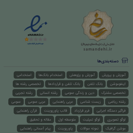
دسته‌بندی‌ها
آموزش و پرورش
آموزش و پژوهش
استخدام بانک‌ها
استخدامی
اینفوموشن
بانک تلفن
بانک تلفن و قراردادها
تخصصی رشته ها
تخصصی مشترک
دین و زندگی عمومی
رشته انسانی
رشته تجربی
رشته ریاضی
زیست شناسی
عربی راهنمایی
عربی عمومی
عمومی
فراگیر دستگاه اجرایی
فرم قرارداد
قالب پاورپوینت
قرآن راهنمایی
لوگو تصویری
لوگو تمپلیت
متوسطه اول
مقاله و تحقیق
موشن گرافیک
نمونه سوالات
پاورپوینت
پیام آسمانی راهنمایی