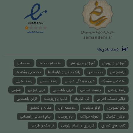
دسته‌بندی‌ها
آموزش و پرورش
آموزش و پژوهش
استخدام بانک‌ها
استخدامی
اینفوموشن
بانک تلفن
بانک تلفن و قراردادها
تخصصی رشته ها
تخصصی مشترک
دین و زندگی عمومی
رشته انسانی
رشته تجربی
رشته ریاضی
زیست شناسی
عربی راهنمایی
عربی عمومی
عمومی
فراگیر دستگاه اجرایی
فرم قرارداد
قالب پاورپوینت
قرآن راهنمایی
لوگو تصویری
لوگو تمپلیت
متوسطه اول
مقاله و تحقیق
موشن گرافیک
نمونه سوالات
پاورپوینت
پیام آسمانی راهنمایی
کارت های تجاری
کارورزی و اقدام پژوهی
گرافیک و طراحی