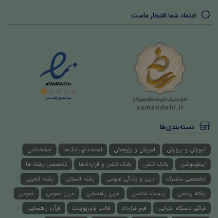
اعتماد شما افتخار ماست
دسته‌بندی‌ها
آموزش و پرورش
آموزش و پژوهش
استخدام بانک‌ها
استخدامی
اینفوموشن
بانک تلفن
بانک تلفن و قراردادها
تخصصی رشته ها
تخصصی مشترک
دین و زندگی عمومی
رشته انسانی
رشته تجربی
رشته ریاضی
زیست شناسی
عربی راهنمایی
عربی عمومی
عمومی
فراگیر دستگاه اجرایی
فرم قرارداد
قالب پاورپوینت
قرآن راهنمایی