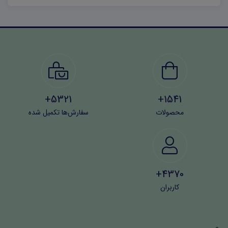
5321+
1541+
محصولات
سفارش‌ها تکمیل شده
4370+
کاربران