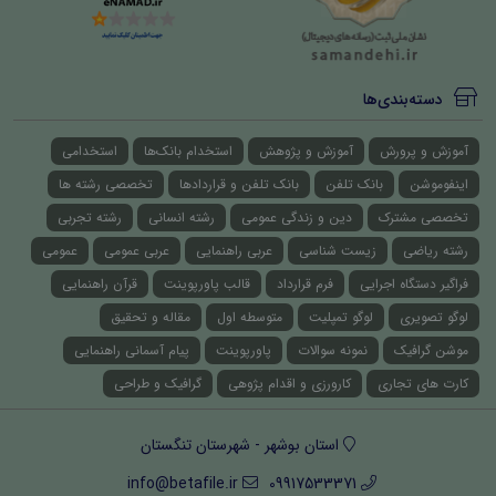
دسته‌بندی‌ها
آموزش و پرورش
آموزش و پژوهش
استخدام بانک‌ها
استخدامی
اینفوموشن
بانک تلفن
بانک تلفن و قراردادها
تخصصی رشته ها
تخصصی مشترک
دین و زندگی عمومی
رشته انسانی
رشته تجربی
رشته ریاضی
زیست شناسی
عربی راهنمایی
عربی عمومی
عمومی
فراگیر دستگاه اجرایی
فرم قرارداد
قالب پاورپوینت
قرآن راهنمایی
لوگو تصویری
لوگو تمپلیت
متوسطه اول
مقاله و تحقیق
موشن گرافیک
نمونه سوالات
پاورپوینت
پیام آسمانی راهنمایی
کارت های تجاری
کارورزی و اقدام پژوهی
گرافیک و طراحی
استان بوشهر - شهرستان تنگستان
info@betafile.ir
09917533371