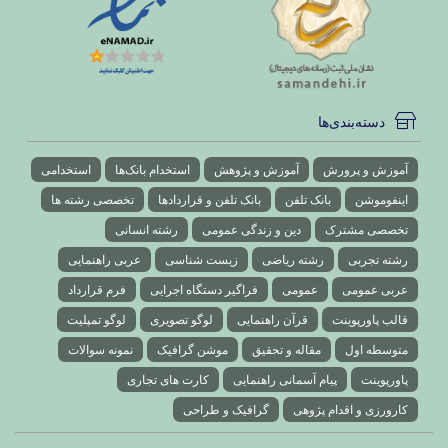
دسته‌بندی‌ها
آموزش و پرورش
آموزش و پژوهش
استخدام بانک‌ها
استخدامی
اینفوموشن
بانک تلفن
بانک تلفن و قراردادها
تخصصی رشته ها
تخصصی مشترک
دین و زندگی عمومی
رشته انسانی
رشته تجربی
رشته ریاضی
زیست شناسی
عربی راهنمایی
عربی عمومی
عمومی
فراگیر دستگاه اجرایی
فرم قرارداد
قالب پاورپوینت
قرآن راهنمایی
لوگو تصویری
لوگو تمپلیت
متوسطه اول
مقاله و تحقیق
موشن گرافیک
نمونه سوالات
پاورپوینت
پیام آسمانی راهنمایی
کارت های تجاری
کارورزی و اقدام پژوهی
گرافیک و طراحی