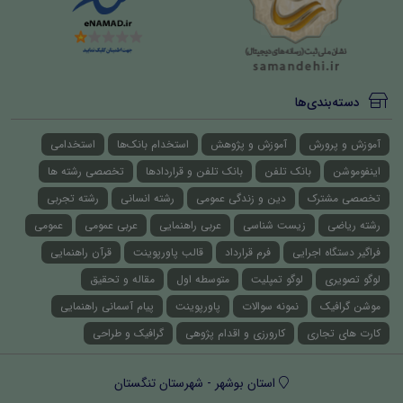
دسته‌بندی‌ها
آموزش و پرورش
آموزش و پژوهش
استخدام بانک‌ها
استخدامی
اینفوموشن
بانک تلفن
بانک تلفن و قراردادها
تخصصی رشته ها
تخصصی مشترک
دین و زندگی عمومی
رشته انسانی
رشته تجربی
رشته ریاضی
زیست شناسی
عربی راهنمایی
عربی عمومی
عمومی
فراگیر دستگاه اجرایی
فرم قرارداد
قالب پاورپوینت
قرآن راهنمایی
لوگو تصویری
لوگو تمپلیت
متوسطه اول
مقاله و تحقیق
موشن گرافیک
نمونه سوالات
پاورپوینت
پیام آسمانی راهنمایی
کارت های تجاری
کارورزی و اقدام پژوهی
گرافیک و طراحی
استان بوشهر - شهرستان تنگستان