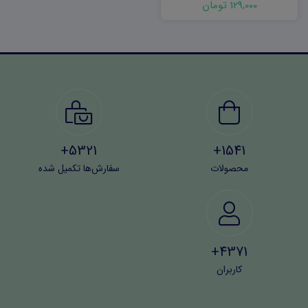
129,000 تومان
5321+
1541+
محصولات
سفارش‌ها تکمیل شده
4371+
کاربران