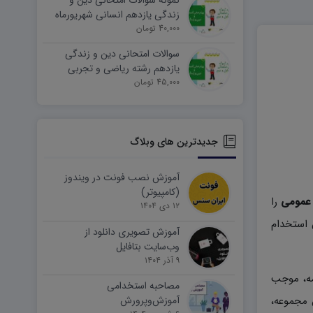
نمونه سوالات امتحانی دین و
زندگی یازدهم انسانی شهریورماه
۱۴۰۵ word
40,000 تومان
سوالات امتحانی دین و زندگی
یازدهم رشته ریاضی و تجربی
45,000 تومان
شهریورماه ۱۴۰۵ word
جدیدترین های وبلاگ
آموزش نصب فونت در ویندوز
(کامپیوتر)
عمومی
را
۱۲ دی ۱۴۰۴
 استخدام
آموزش تصویری دانلود از
وب‌سایت بتافایل
۹ آذر ۱۴۰۴
مه، موجب
مصاحبه استخدامی
 مجموعه،
آموزش‌وپرورش