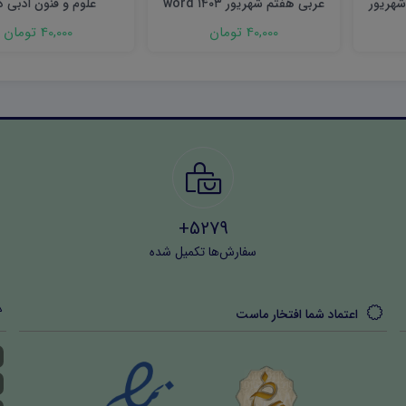
شهریور
عربی هفتم شهریور ۱۴۰۳ word
علوم و فنون ادبی 
یازدهم word (نوبت دوم)
40,000 تومان
40,000 تومان
5279+
سفارش‌ها تکمیل شده
اعتماد شما افتخار ماست