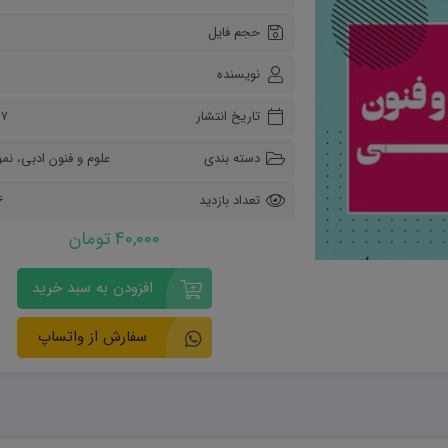
ریاضی و آمار
حجم فایل
دفاعی دهم
مدیریت خانواده
نویسنده
انسان و محیط زیست
هویت اجتماعی
تاریخ انتشار
۲۷ تیر 
تفکر و سواد رسانه ای
دسته بندی
علوم و فنون ادبی
،
نمو
تعداد بازدید
06
40,000 تومان
افزودن به سبد خرید
سفارش از واتساپ