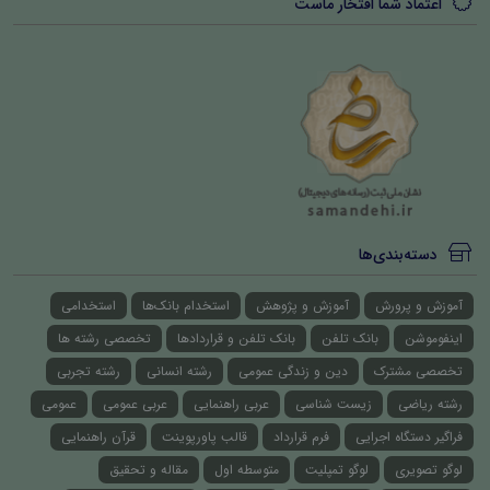
اعتماد شما افتخار ماست
دسته‌بندی‌ها
آموزش و پرورش
آموزش و پژوهش
استخدام بانک‌ها
استخدامی
اینفوموشن
بانک تلفن
بانک تلفن و قراردادها
تخصصی رشته ها
تخصصی مشترک
دین و زندگی عمومی
رشته انسانی
رشته تجربی
رشته ریاضی
زیست شناسی
عربی راهنمایی
عربی عمومی
عمومی
فراگیر دستگاه اجرایی
فرم قرارداد
قالب پاورپوینت
قرآن راهنمایی
لوگو تصویری
لوگو تمپلیت
متوسطه اول
مقاله و تحقیق