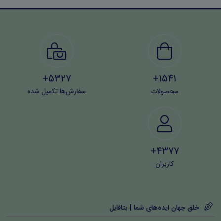
5327+
1541+
محصولات
سفارش‌ها تکمیل شده
4377+
کاربران
خلق جهان ایده‌های شما | بتافایل