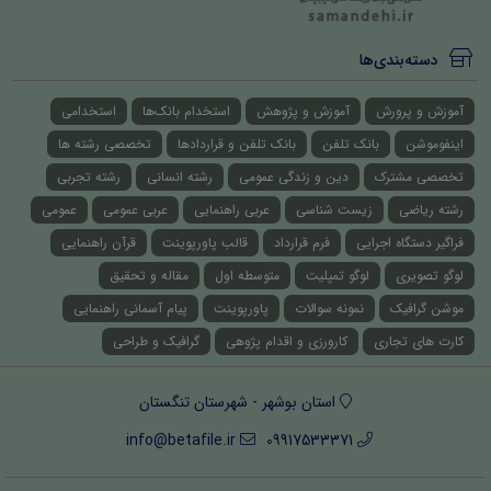
دسته‌بندی‌ها
آموزش و پرورش
آموزش و پژوهش
استخدام بانک‌ها
استخدامی
اینفوموشن
بانک تلفن
بانک تلفن و قراردادها
تخصصی رشته ها
تخصصی مشترک
دین و زندگی عمومی
رشته انسانی
رشته تجربی
رشته ریاضی
زیست شناسی
عربی راهنمایی
عربی عمومی
عمومی
فراگیر دستگاه اجرایی
فرم قرارداد
قالب پاورپوینت
قرآن راهنمایی
لوگو تصویری
لوگو تمپلیت
متوسطه اول
مقاله و تحقیق
موشن گرافیک
نمونه سوالات
پاورپوینت
پیام آسمانی راهنمایی
کارت های تجاری
کارورزی و اقدام پژوهی
گرافیک و طراحی
استان بوشهر - شهرستان تنگستان
info@betafile.ir
09917533371