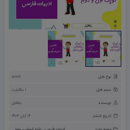
نوع فایل
word
حجم فایل
1 مگابایت
نویسنده
بتافایل
تاریخ انتشار
۱۴ آبان ۱۴۰۳
دسته بندی
ادبیات فارسی
،
رشته انسانی
،
نمونه سوالات