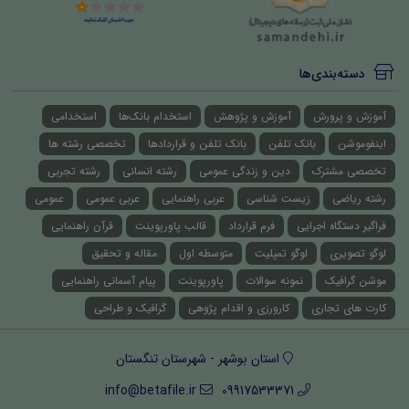
دسته‌بندی‌ها
آموزش و پرورش
آموزش و پژوهش
استخدام بانک‌ها
استخدامی
اینفوموشن
بانک تلفن
بانک تلفن و قراردادها
تخصصی رشته ها
تخصصی مشترک
دین و زندگی عمومی
رشته انسانی
رشته تجربی
رشته ریاضی
زیست شناسی
عربی راهنمایی
عربی عمومی
عمومی
فراگیر دستگاه اجرایی
فرم قرارداد
قالب پاورپوینت
قرآن راهنمایی
لوگو تصویری
لوگو تمپلیت
متوسطه اول
مقاله و تحقیق
موشن گرافیک
نمونه سوالات
پاورپوینت
پیام آسمانی راهنمایی
کارت های تجاری
کارورزی و اقدام پژوهی
گرافیک و طراحی
استان بوشهر - شهرستان تنگستان
info@betafile.ir
09917533371