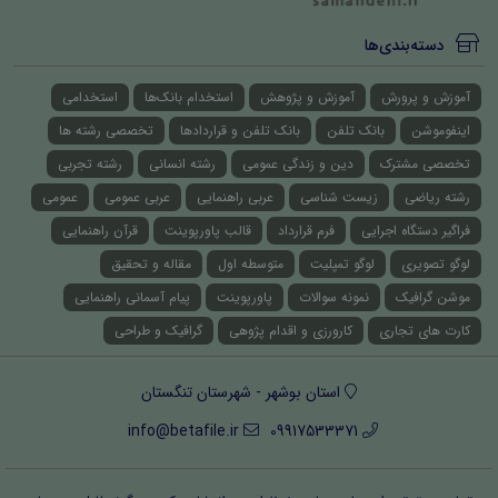
دسته‌بندی‌ها
آموزش و پرورش
آموزش و پژوهش
استخدام بانک‌ها
استخدامی
اینفوموشن
بانک تلفن
بانک تلفن و قراردادها
تخصصی رشته ها
تخصصی مشترک
دین و زندگی عمومی
رشته انسانی
رشته تجربی
رشته ریاضی
زیست شناسی
عربی راهنمایی
عربی عمومی
عمومی
فراگیر دستگاه اجرایی
فرم قرارداد
قالب پاورپوینت
قرآن راهنمایی
لوگو تصویری
لوگو تمپلیت
متوسطه اول
مقاله و تحقیق
موشن گرافیک
نمونه سوالات
پاورپوینت
پیام آسمانی راهنمایی
کارت های تجاری
کارورزی و اقدام پژوهی
گرافیک و طراحی
استان بوشهر - شهرستان تنگستان
info@betafile.ir
09917533371