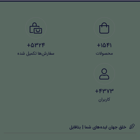
5324+
1541+
محصولات
سفارش‌ها تکمیل شده
4373+
کاربران
خلق جهان ایده‌های شما | بتافایل